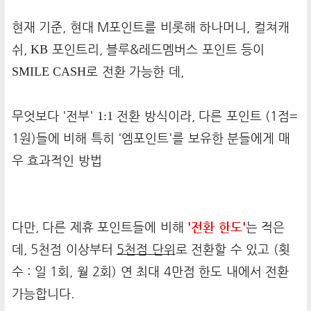
현재 기준, 현대 M포인트를 비롯해 하나머니, 컬쳐캐
쉬,
KB
포인트리, 블루&레드멤버스 포인트 등이
SMILE CASH
로 전환 가능한 데,
무엇보다 '전부'
1:1
전환 방식이라, 다른 포인트 (1점=
1원)들에 비해 특히 '엠포인트'를 보유한 분들에게 매
우 효과적인 방법
다만, 다른 제휴 포인트들에 비해
'전환 한도'
는 적은
데, 5천점 이상부터
5천점 단위
로 전환할 수 있고 (횟
수 : 일 1회, 월 2회) 연 최대 4만점 한도 내에서 전환
가능합니다.