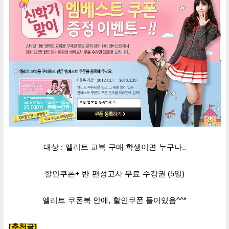
대상 : 엘리트
교복
구매
학생이면 누구나.
.
할인쿠폰
+ 반 편성
고사 무료
수강권
(5일)
엘리트
쿠폰북 안에,
할인
쿠폰 들어있음^^*
[추천글]