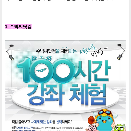
1. 수박씨닷컴