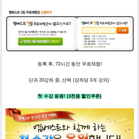
등록 후, 72시간
동안 무료체험
!
단과
20강좌 중,
선택
(
강좌당 3개
강의)
첫 수강 응원!
(3천
원 할인
쿠폰)