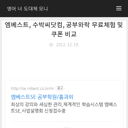
영어 너 도대체 모니
엠베스트, 수박씨닷컴, 공부와락 무료체험 및
쿠폰 비교
2012. 12. 19.
http://se.mbest.co.kr/m
광고
엠베스트SE 공부학원/홈과외
최상의 강의와 세심한 관리,체계적인 학습시스템 엠베스
트SE,사업설명회 신청접수중