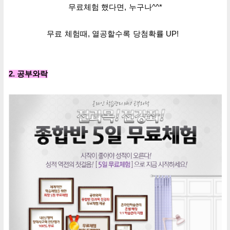
무료
체험 했다면
, 누구나
^^*
무료 체험때
,
열공
할수록 당첨확률 UP
!
2. 공부와락