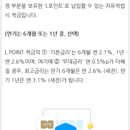
정 부분을 보유한 'L포인트'로 납입할 수 있는 자유적립
식 적금입니다.
(만기는 6개월 또는 1년 중, 선택)
L POINT 적금의 ① '기본금리'는 6개월 연 2.1%, 1년
연 2.6%이며, 여기에 ② '우대금리' 연 0.5%p가 더해
질 경우, 최고금리는 만기 6개월은 연 2.6% (세전), 만
기 1년은 연 3.1% (세전)가 됩니다.