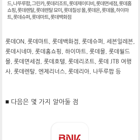
롯데ON, 롯데마트, 롯데백화점, 롯데슈퍼, 세븐일레븐,
롯데시네마, 롯데홈쇼핑, 하이마트, 롯데몰, 롯데월드
몰, 롯데면세점, 롯데호텔, 롯데리조트, 롯데 JTB 여행
사, 롯데렌탈, 엔제리너스, 롯데리아, 나뚜루팝 등
■ 다음은 몇 가지 알아둘 점