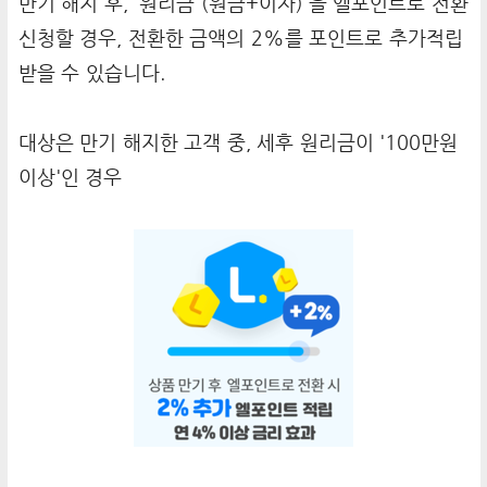
만기 해지 후, '원리금 (원금+이자)'을 엘포인트로 전환
신청할 경우, 전환한 금액의 2%를 포인트로 추가적립
받을 수 있습니다.
대상은 만기 해지한 고객 중, 세후 원리금이 '100만원
이상'인 경우