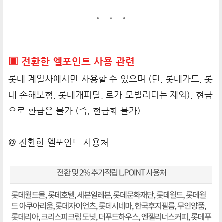
▣ 전환한 엘포인트 사용 관련
롯데 계열사에서만 사용할 수 있으며 (단, 롯데카드, 롯
데 손해보험, 롯데캐피탈, 로카 모빌리티는 제외), 현금
으로 환급은 불가 (즉, 현금화 불가)
@ 전환한 엘포인트 사용처