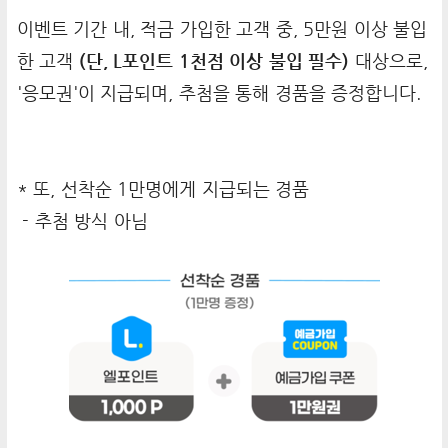
이벤트 기간 내, 적금 가입한 고객 중,
5만원 이상 불입
한 고객
(단, L포인트 1천점 이상 불입 필수)
대상으로,
'응모권'이 지급되며, 추첨을 통해 경품을 증정합니다.
* 또, 선착순 1만명에게 지급되는 경품
- 추첨 방식 아님