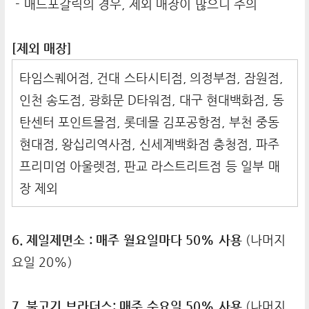
- 매드포갈릭의 경우, 제외 매장이 많으니 주의
[제외 매장]
타임스퀘어점, 건대 스타시티점, 의정부점, 잠원점,
인천 송도점, 광화문 D타워점, 대구 현대백화점, 동
탄센터 포인트몰점, 롯데몰 김포공항점, 부천 중동
현대점, 왕십리역사점, 신세계백화점 충청점, 파주
프리미엄 아울렛점, 판교 라스트리트점 등 일부 매
장 제외
6. 제일제면소 : 매주 월요일마다 50% 사용
(나머지
요일 20%)
7. 불고기 브라더스: 매주 수요일 50% 사용
(나머지