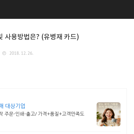
및 사용방법은? (유병재 카드)
2018. 12. 26.
매 대상기업
작 주문-인쇄-출고/ 가격+품질+고객만족도