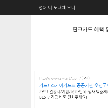
영어 너 도대체 모니
핀크카드 혜택 
https://www.skygift7.com/
광고
카드! 스카이기프트 공공기관 우선구
카드! 관공서/기업/학교/단체-행사 맞춤제
BEST/ 지금 바로 전화주세요!