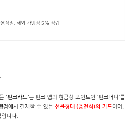
반음식점, 해외 가맹점 5% 적립
함
만든
'핀크카드'
는 핀크 앱의 현금성 포인트인 '핀크머니'를
맹점에서 결제할 수 있는
선불형태 (충전식)의 카드
이며,
식입니다.