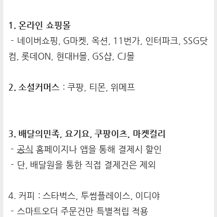
1. 온라인 쇼핑몰
- 네이버쇼핑, G마켓, 옥션, 11번가, 인터파크, SSG닷
컴, 롯데ON, 현대H몰, GS샵, CJ몰
2. 소셜커머스
: 쿠팡, 티몬, 위메프
3. 배달의민족, 요기요, 쿠팡이츠, 마켓컬리
-
공식
홈페이지나 앱을 통해 결제시 할인
- 단, 배달원을 통한 직접 결제건은 제외
4. 커피 : 스타벅스, 투썸플레이스, 이디야
- 스마트오더 주문건만 특별적립 적용