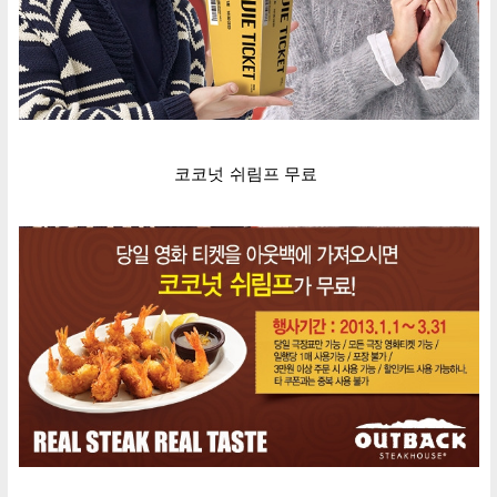
코코넛 쉬림프 무료