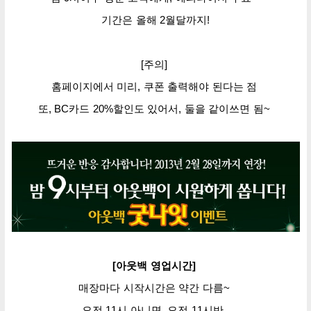
기간은 올해
2월달까지!
[주의]
홈페이지에서 미리,
쿠폰 출력해야 된다는 점
또, BC카드 20%할인도 있어서, 둘을 같이쓰면 됨~
[아웃백 영업시간]
매장마다 시작시간은 약간 다름~
오전 11시 아니면,
오전 11시반