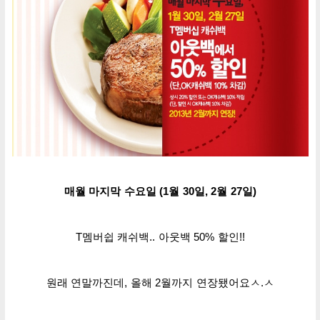
매월 마지막
수요일
(
1월 30일, 2월 27일)
T멤버쉽 캐쉬백..
아웃백
50% 할인!!
원래 연말까진
데
, 올해
2월까지 연장됐어요ㅅ.ㅅ