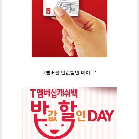
T멤버쉽 반값할인 데이^^*