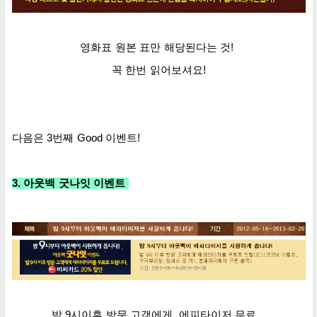
영화표 원본 표만 해당된다는 것!
꼭 한번 읽어보셔요!
다음은 3번째 Good
이벤트!
3. 아웃백 굿나잇 이벤트
밤 9시이후 방문 고객
에게, 에피타이저 무료