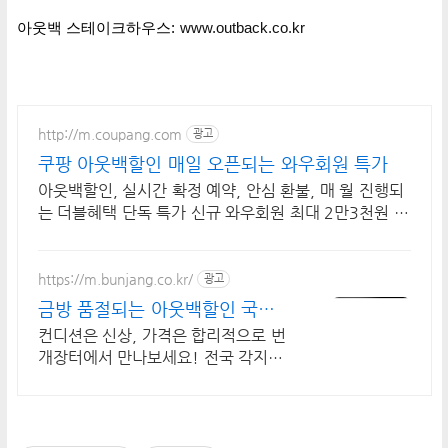
아웃백 스테이크하우스:
www.outback.co.kr
http://m.coupang.com
광고
쿠팡 아웃백할인 매일 오픈되는 와우회원 특가
아웃백할인, 실시간 확정 예약, 안심 환불, 매 월 진행되
는 더블혜택 단독 특가 신규 와우회원 최대 2만3천원 쿠
폰팩+5% 추가적립 혜택! 여행도 이제 쿠팡에서!
https://m.bunjang.co.kr/
광고
금방 품절되는 아웃백할인 국내
최대 브랜드 중고거래
컨디션은 신상, 가격은 합리적으로 번
개장터에서 만나보세요! 전국 각지에
서 올라오는 전국구 최다 상품 매일 1
0만 개 이상의 신규 상품 업로드