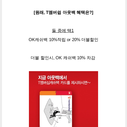
[원래, T멤버쉽 아웃백
혜택은?]
둘 중에 택1
OK캐쉬백 10%
적립 or
20% 더블
할인
더블 할인시, OK 캐쉬백 10% 차감