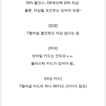
50% 할인시, OK캐쉬백 10% 차감
물론, 차감될 포인트는 있어야 되염~
[장점]
T멤버쉽 할인한도 차감 없다는 점
[주의]
모바일 카드는 안되요ㅠㅠ
플라스틱 카드가 있어야 됨..
[대상 카드]
T멤버쉽 카드와
하나 SK카드
(이미지 참조
)