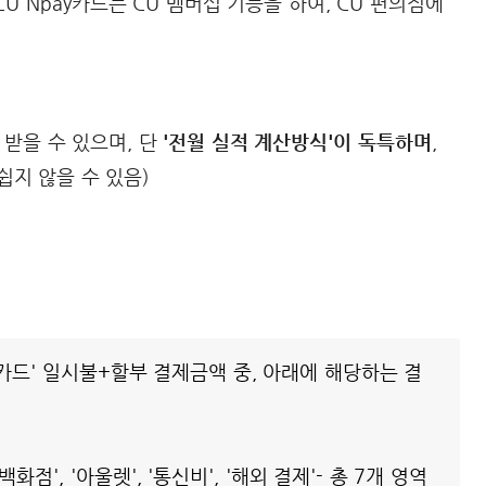
 CU Npay카드는 CU 멤버십 기능을 하여, CU 편의점에
 받을 수 있으며, 단
'전월 실적 계산방식'이 독특하며
,
쉽지 않을 수 있음)
카드' 일시불+할부 결제금액 중, 아래에 해당하는 결
.
'백화점', '아울렛', '통신비', '해외 결제'- 총 7개 영역