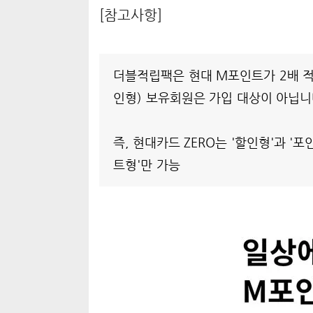
[참고사항]
더블적립팩은 현대 M포인트가 2배 적
인형) 보유회원은 가입 대상이 아닙니
즉, 현대카드 ZERO는 '할인형'과 '
트형'만 가능