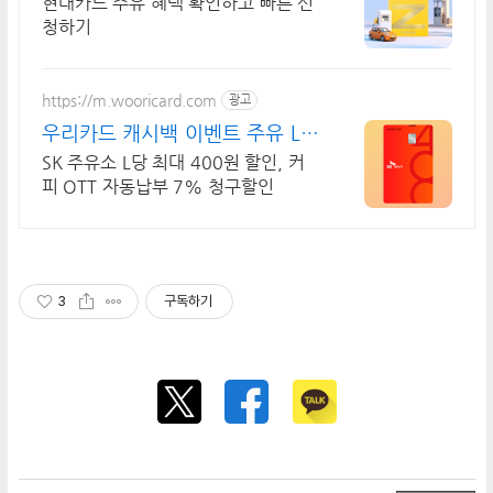
현대카드 주유 혜택 확인하고 빠른 신
청하기
https://m.wooricard.com
광고
우리카드 캐시백 이벤트 주유 L당
최대400원 할인
SK 주유소 L당 최대 400원 할인, 커
피 OTT 자동납부 7% 청구할인
3
구독하기