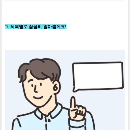
□
혜택별로 꼼꼼히 알아볼게요!