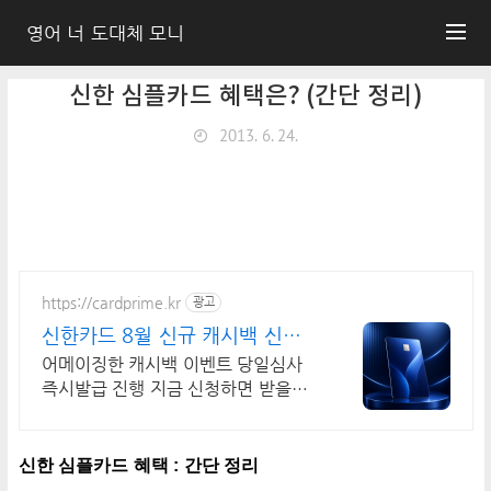
영어 너 도대체 모니
신한 심플카드 혜택은? (간단 정리)
2013. 6. 24.
https://cardprime.kr
광고
신한카드 8월 신규 캐시백 신한
카드 최대 캐시백 지원
어메이징한 캐시백 이벤트 당일심사
즉시발급 진행 지금 신청하면 받을수
있는 특별한 혜택!
신한 심플카드 혜택 : 간단 정리