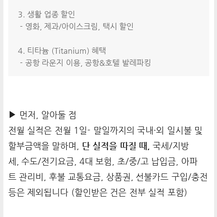
3. 생활 업종 할인
- 영화, 제과/아이스크림, 택시 할인
4. 티타늄 (Titanium) 혜택
- 공항 라운지 이용, 공항&호텔 발레파킹
▶ 먼저, 알아둘 점
전월 실적은 전월 1일- 말일까지의 국내·외 일시불 및
할부금액을 말하며,
단 실적을 따질 때,
국세/지방
세, 수도/전기요금, 4대 보험, 초/중/고 납입금, 아파
트 관리비, 후불 교통요금, 상품권, 선불카드 구입/충전
등은 제외됩니다 (할인받은 건은 전부 실적 포함)