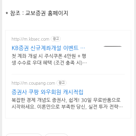
* 참조 :
교보증권 홈페이지
http://m.kbsec.com
광고
KB증권 신규계좌개설 이벤트 국
내주식쿠폰 최대 5만원
첫 계좌 개설 시 주식쿠폰 4만원 + 평
생 수수료 우대 혜택 (조건 충족 시) K
B증권에서 첫 투자 지원받고 평생 수
수료 혜택 받으세요!
http://m.coupang.com
광고
증권사 쿠팡 와우회원 캐시적립
복잡한 경제 개념도 증권사, 쉽게! 30일 무료반품으로
시작하세요. 이론만으로 부족한 당신, 실전 투자 전략을
쿠팡에서 바로 만나보세요.