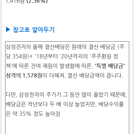
1,416원
(2.56%)
▶ 참고로 알아두기
삼성전자의 올해 결산배당은 원래의 결산 배당금 (주
당 354원)+ '18년부터 '20년까지의 '주주환원 정
책'에 따른 잔여 재원이 발생함에 따른,
'특별 배당금'
성격의 1,578원
이 더해져, 결산 배당금액이 큽니다.
다만, 삼성전자의 주가가 그 동안 많이 올랐기 때문에,
배당금은 작년보다 두 배 이상 늘었지만, 배당수익률
은 약 35% 정도 높아짐