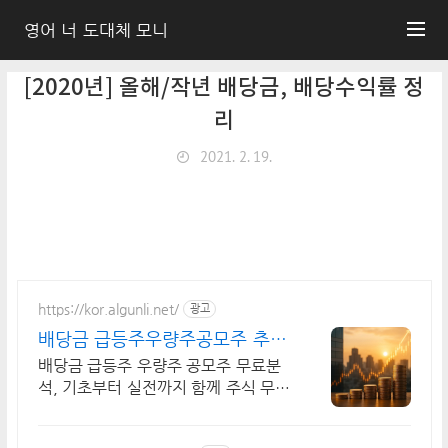
영어 너 도대체 모니
[2020년] 올해/작년 배당금, 배당수익률 정
리
2021. 2. 19.
https://kor.algunli.net/
광고
배당금 급등주우량주공모주 추
지금 안보면 늦어요
배당금 급등주 우량주 공모주 무료분
석, 기초부터 실전까지 함께 주식 무료
교육 제공, 우량주 무료 정보 제공, 처
음부터 실전까지 같이합니다