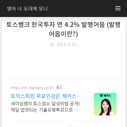
영어 너 도대체 모니
토스뱅크 한국투자 연 4.2% 발행어음 (발행
어음이란?)
2022. 9. 25.
https://m.Hackers.co.kr
광고
토익스피킹 무료인강은 해커스
토스 자료집도 무료다
세이임쌤의 토스점수 달성비법 공개!
매달 업뎃되는 기출유형특강으로 토
스단기졸업!