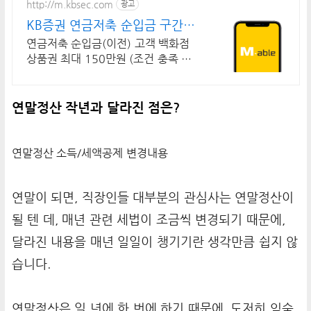
http://m.kbsec.com
광고
KB증권 연금저축 순입금 구간별
상품권 혜택
연금저축 순입금(이전) 고객 백화점
상품권 최대 150만원 (조건 충족 시)
타사이전 시 2배 인정! 순입금 구간별
상품권 혜택 제공
연말정산 작년과 달라진 점은?
연말정산 소득/세
액공제 변경내용
연말이 되면, 직장인들 대부분의 관심사는 연말정산이
될 텐 데, 매년 관련 세법이 조금씩 변경되기 때문에,
달라진 내용을 매년 일일이 챙기기란 생각만큼 쉽지 않
습니다.
연말정산은 일 년에 한 번에 하기 때문에, 도저히 익숙