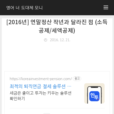
영어 너 도대체 모니
[2016년] 연말정산 작년과 달라진 점 (소득
공제/세액공제)
2016. 12. 21.
https://koreainvestment-pension.com/
광고
최적의 퇴직연금 절세 솔루션 쉽
고 빠른 계좌 개설
세금은 줄이고 투자는 키우는 솔루션
확인하기